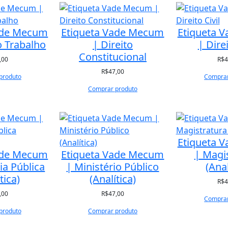
p
o
ade Mecum
Etiqueta Vade Mecum
Etiqueta 
r
o Trabalho
| Direito
| Direi
m
Constitucional
,00
a
R$
4
i
R$
47,00
produto
Comprar
s
Comprar produto
r
e
c
e
Etiqueta 
n
ade Mecum
Etiqueta Vade Mecum
| Magi
t
ia Pública
| Ministério Público
(Anal
e
tica)
(Analítica)
R$
4
,00
R$
47,00
Comprar
produto
Comprar produto