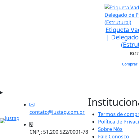
Etiqueta V
| Delegado 
(Estru
R$
47
Comprar 
Institucion
contato@justag.com.br
Termos de comp
Política de Priva
Sobre Nós
CNPJ: 51.200.522/0001-78
Fale Conosco