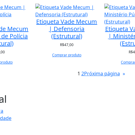
Etiqueta Vade Mecum
ade Mecum
| Defensoria
Etiqueta 
de Polícia
(Estrutural)
| Ministé
tural)
(Estr
R$
47,00
,00
R$
4
Comprar produto
produto
Comprar
1
2
Próxima página
»
al
ra
cidade