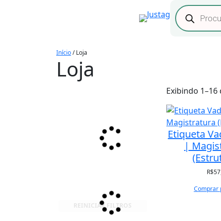
Pular
Pesquisar
produtos
para
o
conteúdo
Início
/ Loja
Loja
Exibindo 1–16 
Etiqueta V
| Magis
(Estru
R$
57
Comprar 
REINICIAR FILTROS