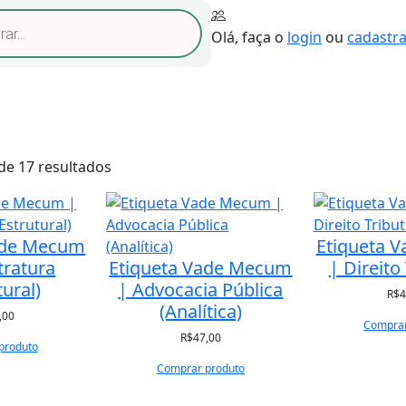
Olá, faça o
login
ou
cadastra
Todas as Categorias
Tutorial de fixação
Sobre Nós
Contato
C
de 17 resultados
l
a
s
ade Mecum
Etiqueta 
s
tratura
Etiqueta Vade Mecum
| Direito
i
tural)
| Advocacia Pública
f
R$
4
(Analítica)
,00
i
Comprar
c
R$
47,00
produto
a
Comprar produto
d
o