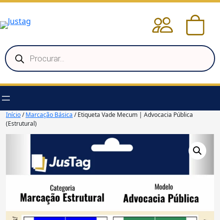
Pular
para
o
conteúdo
Pesquisar
produtos
Início
/
Marcação Básica
/ Etiqueta Vade Mecum | Advocacia Pública
(Estrutural)