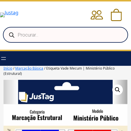
Pular
para
o
conteúdo
Pesquisar
produtos
Início
/
Marcação Básica
/ Etiqueta Vade Mecum | Ministério Público
(Estrutural)