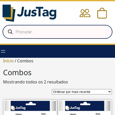
Pular
para
o
conteúdo
Pesquisar
produtos
Início
/ Combos
Combos
Classificado
Mostrando todos os 2 resultados
por
mais
recente