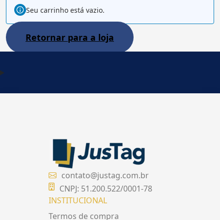
Seu carrinho está vazio.
Retornar para a loja
contato@justag.com.br
CNPJ: 51.200.522/0001-78
INSTITUCIONAL
Termos de compra